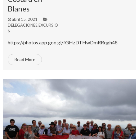
Blanes
abril 15, 2021
DELEGACIONES
,
EXCURSIÓ
N
https://photos.app.goo.gl/fGHzDTHwDmRRqgh48
Read More