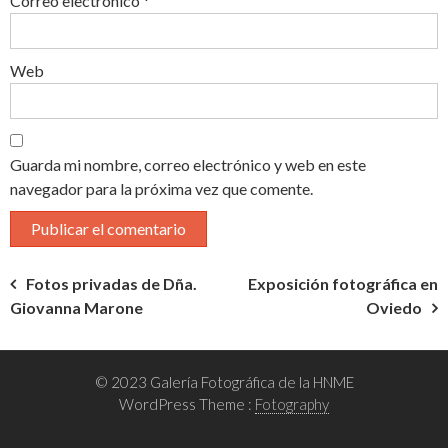
Correo electrónico
*
Web
Guarda mi nombre, correo electrónico y web en este
navegador para la próxima vez que comente.
Navegación
Fotos privadas de Dña.
Exposición fotográfica en
Giovanna Marone
Oviedo
de
entradas
© 2023 Galería Fotográfica de la HNME
WordPress Theme :
Fotography